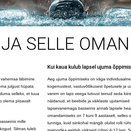
AVALEHT
KURSUSED 2026
UJUJALE
UJUL
 JA SELLE OMA
Kui kaua kulub lapsel ujuma õppimi
s vahemaa läbimine.
Aeg ujuma õppimiseks on väga individuaaln
ema julgust hüpata
kogemustest, vastuvõtlikusest õpetusele ja uu
duma selleks, et tuua
varem on laps veega tutvust teinud seda kiirem
b olema piisavalt
näidanud, et beebide ja väiklaste ujutamised
lapsevanemaga basseinis annab lapsele hea
omandamiseks on 7 kuni 9 aastaselt, selles 
asseinis mille
tunniga, kuid siinkohal mängib olulist rolli r
kogud. Silmas tuleb
metoodika eeldab väikseid rühmi 4-12 last. S