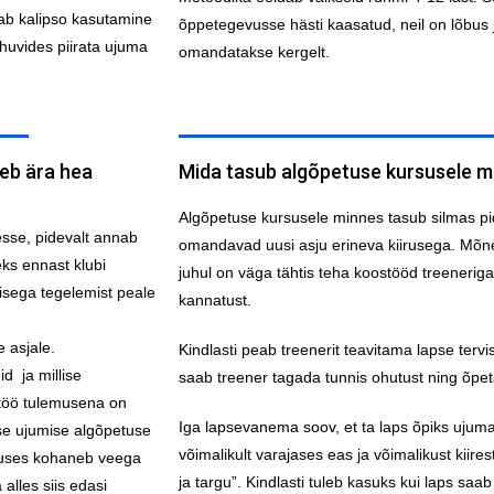
tab kalipso kasutamine
õppetegevusse hästi kaasatud, neil on lõbus j
 huvides piirata ujuma
omandatakse kergelt.
neb ära hea
Mida tasub algõpetuse kursusele m
Algõpetuse kursusele minnes tasub silmas pi
sse, pidevalt annab
omandavad uusi asju erineva kiirusega. Mõnel
eks ennast klubi
juhul on väga tähtis teha koostööd treeneriga.
isega tegelemist peale
kannatust.
 asjale.
Kindlasti peab treenerit teavitama lapse tervis
d ja millise
saab treener tagada tunnis ohutust ning õpetad
stöö tulemusena on
Iga lapsevanema soov, et ta laps õpiks ujum
ise ujumise algõpetuse
võimalikult varajases eas ja võimalikust kiir
guses kohaneb veega
ja targu”. Kindlasti tuleb kasuks kui laps sa
alles siis edasi