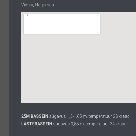
Viimsi, Harjumaa
25M BASSEIN
sügavus 1,3-1,65 m, temperatuur 28 kraadi
LASTEBASSEIN
sügavus 0,85 m, temperatuur 34 kraadi