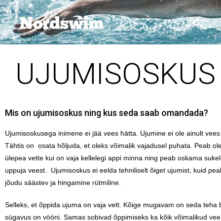
UJUMISOSKUS
Mis on ujumisoskus ning kus seda saab omandada?
Ujumisoskusega inimene ei jää vees hätta. Ujumine ei ole ainult vee
Tähtis on osata hõljuda, et oleks võimalik vajadusel puhata. Peab ol
ülepea vette kui on vaja kellelegi appi minna ning peab oskama sukel
uppuja veest. Ujumisoskus ei eelda tehniliselt õiget ujumist, kuid pea
jõudu säästev ja hingamine rütmiline.
Selleks, et õppida ujuma on vaja vett. Kõige mugavam on seda teha b
sügavus on vööni. Samas sobivad õppimiseks ka kõik võimalikud vee