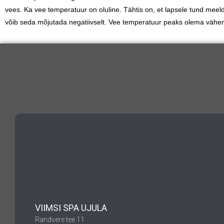
vees. Ka vee temperatuur on oluline. Tähtis on, et lapsele tund meel
võib seda mõjutada negatiivselt. Vee temperatuur peaks olema vähem
VIIMSI SPA UJULA
Randvere tee 11