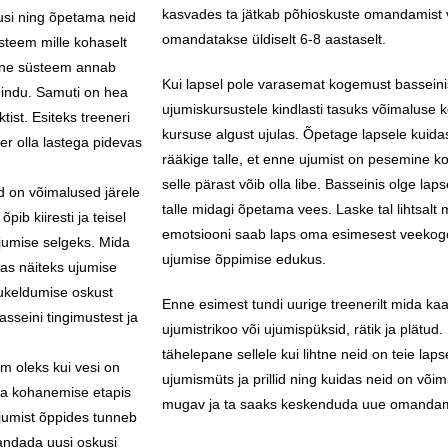
kasvades ta jätkab põhioskuste omandamist v
kusi ning õpetama neid
omandatakse üldiselt 6-8 aastaselt.
steem mille kohaselt
line süsteem annab
Kui lapsel pole varasemat kogemust basseinis
 indu. Samuti on hea
ujumiskursustele kindlasti tasuks võimaluse 
tist. Esiteks treeneri
kursuse algust ujulas. Õpetage lapsele kuidas
ner olla lastega pidevas
rääkige talle, et enne ujumist on pesemine ko
selle pärast võib olla libe. Basseinis olge laps
ed on võimalused järele
talle midagi õpetama vees. Laske tal lihtsalt m
ib kiiresti ja teisel
emotsiooni saab laps oma esimesest veekog
ujumise selgeks. Mida
ujumise õppimise edukus.
as näiteks ujumise
ukeldumise oskust
Enne esimest tundi uurige treenerilt mida kaas
sseini tingimustest ja
ujumistrikoo või ujumispüksid, rätik ja plätud
tähelepane sellele kui lihtne neid on teie l
em oleks kui vesi on
ujumismüts ja prillid ning kuidas neid on võima
ega kohanemise etapis
mugav ja ta saaks keskenduda uue omandam
ljumist õppides tunneb
mandada uusi oskusi