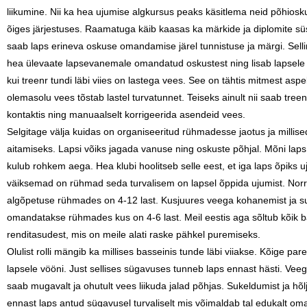
liikumine. Nii ka hea ujumise algkursus peaks käsitlema neid põhios
õiges järjestuses. Raamatuga käib kaasas ka märkide ja diplomite sü
saab laps erineva oskuse omandamise järel tunnistuse ja märgi. Sel
hea ülevaate lapsevanemale omandatud oskustest ning lisab lapsele
kui treenr tundi läbi viies on lastega vees. See on tähtis mitmest aspek
olemasolu vees tõstab lastel turvatunnet. Teiseks ainult nii saab tree
kontaktis ning manuaalselt korrigeerida asendeid vees.
Selgitage välja kuidas on organiseeritud rühmadesse jaotus ja millis
aitamiseks. Lapsi võiks jagada vanuse ning oskuste põhjal. Mõni laps õp
kulub rohkem aega. Hea klubi hoolitseb selle eest, et iga laps õpiks 
väiksemad on rühmad seda turvalisem on lapsel õppida ujumist. Norr
algõpetuse rühmades on 4-12 last. Kusjuures veega kohanemist ja s
omandatakse rühmades kus on 4-6 last. Meil eestis aga sõltub kõik ba
renditasudest, mis on meile alati raske pähkel puremiseks.
Olulist rolli mängib ka millises basseinis tunde läbi viiakse. Kõige par
lapsele vööni. Just sellises sügavuses tunneb laps ennast hästi. Ve
saab mugavalt ja ohutult vees liikuda jalad põhjas. Sukeldumist ja hõ
ennast laps antud sügavusel turvaliselt mis võimaldab tal edukalt o