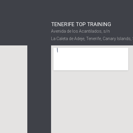
TENERIFE TOP TRAINING
Avenida de los Acantilados, s/n
La Caleta de Adeje, Tenerife, Canary Islands,