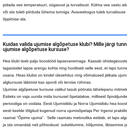
pidada vee temperatuuri, sügavust ja turvalisust. Külma vee vastu ai
või siis tuleb piirduda lühema tunniga. Avaveekogus tuleb turvalisuse
õppimise ala.
Kuidas valida ujumise algõpetuse klubi? Mille järgi tun
ujumise algõpetuse kursuse?
Hea klubi teeb palju koostööd lapsevanemaga. Kaasab ühistegevuste
tagasisidet lapse arengu kohta ning hoolitseb selle eest, et laps tunn
osana. Heas klubis on kindel ülesehitus ning võimalused jätkata ujum
algkursuse läbimist kas spordi või tervise rühmas.
Ujumise algõpetuse kursuse valikul tasub pöörata tähelepanu mitmele
Esiteks on vaja uurida mida kursusel õpetatakse, milliseid õpiväljundei
perioodiga on oodata. Eesti Ujumisliidu ja Norra Ujumisliidu hea koo
eesti keelde tõlgitud kogenud norra ujumisõpetaja Per Irgensi praktil
raamat “Õpime ujuma”. Selle raamatu metoodika eeldab, et laps al
ja siis omandab neli põhioskust: sukeldumine, hõljumine, libisemine ja 