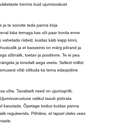
äikelaste trennis kuid ujumisoskust
 ja te soovite teda panna kirja
korral käia temaga kas või paar korda enne
 vahetada riideid, kuidas käib kapp kinni,
hustuslik ja et basseinis on märg põrand ja
ega sõbralik, toetav ja positiivne. Te ei pea
ängida ja toredalt aega veeta. Sellest millist
emusest võib sõltuda ka tema edaspidine
a võta. Tavaliselt need on ujumisprilli,
. Ujumisvarustuse valikul tasub pöörata
apsel kasutada. Õpetage kodus kuidas panna
lik reguleerida. Põhiline, et lapsel oleks vees
isele.