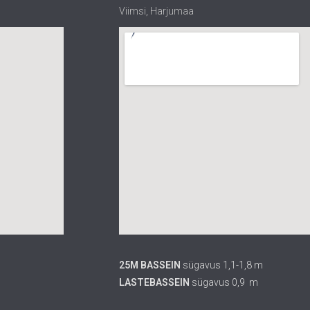
Viimsi, Harjumaa
25M BASSEIN
sügavus 1,1-1,8 m
LASTEBASSEIN
sügavus 0,9 m