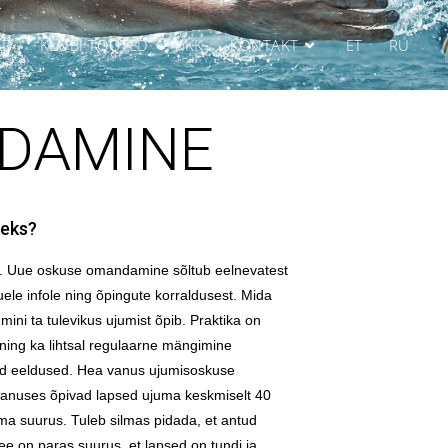
AD
KLUBI TOOTED
KKK
KONTAKT
ET
RU
NDAMINE
seks?
e. Uue oskuse omandamine sõltub eelnevatest
ele infole ning õpingute korraldusest. Mida
ini ta tulevikus ujumist õpib. Praktika on
 ning ka lihtsal regulaarne mängimine
d eeldused. Hea vanus ujumisoskuse
vanuses õpivad lapsed ujuma keskmiselt 40
ühma suurus. Tuleb silmas pidada, et antud
ee on paras suurus, et lapsed on tundi ja