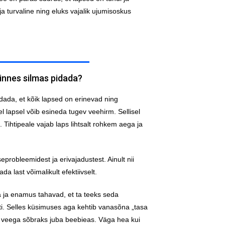
a turvaline ning eluks vajalik ujumisoskus
innes silmas pidada?
dada, et kõik lapsed on erinevad ning
 lapsel võib esineda tugev veehirm. Sellisel
 Tihtipeale vajab laps lihtsalt rohkem aega ja
eprobleemidest ja erivajadustest. Ainult nii
a last võimalikult efektiivselt.
a ja enamus tahavad, et ta teeks seda
esti. Selles küsimuses aga kehtib vanasõna „tasa
ab veega sõbraks juba beebieas. Väga hea kui