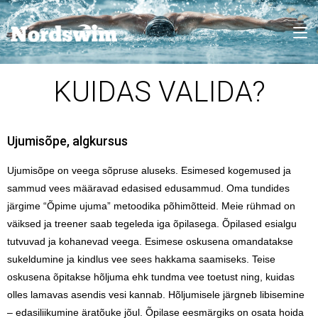
KUIDAS VALIDA?
Ujumisõpe, algkursus
Ujumisõpe on veega sõpruse aluseks. Esimesed kogemused ja
sammud vees määravad edasised edusammud. Oma tundides
järgime “Õpime ujuma” metoodika põhimõtteid. Meie rühmad on
väiksed ja treener saab tegeleda iga õpilasega. Õpilased esialgu
tutvuvad ja kohanevad veega. Esimese oskusena omandatakse
sukeldumine ja kindlus vee sees hakkama saamiseks. Teise
oskusena õpitakse hõljuma ehk tundma vee toetust ning, kuidas
olles lamavas asendis vesi kannab. Hõljumisele järgneb libisemine
– edasiliikumine äratõuke jõul. Õpilase eesmärgiks on osata hoida