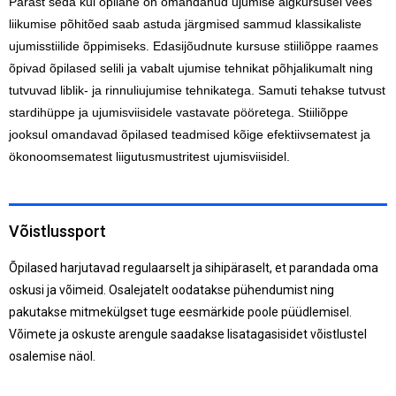
Pärast seda kui õpilane on omandanud ujumise algkursusel vees
liikumise põhitõed saab astuda järgmised sammud klassikaliste
ujumisstiilide õppimiseks. Edasijõudnute kursuse stiiliõppe raames
õpivad õpilased selili ja vabalt ujumise tehnikat põhjalikumalt ning
tutvuvad liblik- ja rinnuliujumise tehnikatega. Samuti tehakse tutvust
stardihüppe ja ujumisviisidele vastavate pööretega. Stiiliõppe
jooksul omandavad õpilased teadmised kõige efektiivsematest ja
ökonoomsematest liigutusmustritest ujumisviisidel.
Võistlussport
Õpilased harjutavad regulaarselt ja sihipäraselt, et parandada oma
oskusi ja võimeid. Osalejatelt oodatakse pühendumist ning
pakutakse mitmekülgset tuge eesmärkide poole püüdlemisel.
Võimete ja oskuste arengule saadakse lisatagasisidet võistlustel
osalemise näol.