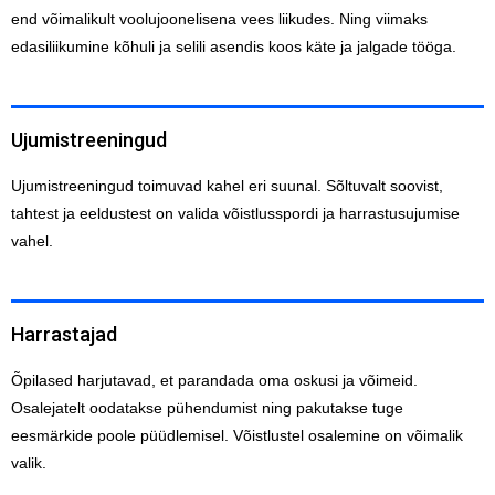
end võimalikult voolujoonelisena vees liikudes. Ning viimaks
edasiliikumine kõhuli ja selili asendis koos käte ja jalgade tööga.
Ujumistreeningud
Ujumistreeningud toimuvad kahel eri suunal. Sõltuvalt soovist,
tahtest ja eeldustest on valida võistlusspordi ja harrastusujumise
vahel.
Harrastajad
Õpilased harjutavad, et parandada oma oskusi ja võimeid.
Osalejatelt oodatakse pühendumist ning pakutakse tuge
eesmärkide poole püüdlemisel. Võistlustel osalemine on võimalik
valik.