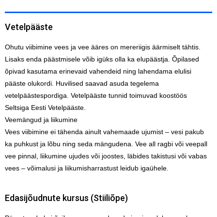
Vetelpääste
Ohutu viibimine vees ja vee ääres on mereriigis äärmiselt tähtis.
Lisaks enda päästmisele võib igüks olla ka elupäästja. Õpilased
õpivad kasutama erinevaid vahendeid ning lahendama elulisi
pääste olukordi. Huvilised saavad asuda tegelema
vetelpäästespordiga. Vetelpääste tunnid toimuvad koostöös
Seltsiga Eesti Vetelpääste.
Veemängud ja liikumine
Vees viibimine ei tähenda ainult vahemaade ujumist – vesi pakub
ka puhkust ja lõbu ning seda mängudena. Vee all ragbi või veepall
vee pinnal, liikumine ujudes või joostes, läbides takistusi või vabas
vees – võimalusi ja liikumisharrastust leidub igaühele.
Edasijõudnute kursus (Stiiliõpe)