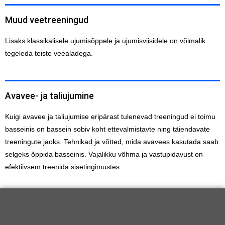
Muud veetreeningud
Lisaks klassikalisele ujumisõppele ja ujumisviisidele on võimalik
tegeleda teiste veealadega.
Avavee- ja taliujumine
Kuigi avavee ja taliujumise eripärast tulenevad treeningud ei toimu
basseinis on bassein sobiv koht ettevalmistavte ning täiendavate
treeningute jaoks. Tehnikad ja võtted, mida avavees kasutada saab
selgeks õppida basseinis. Vajalikku võhma ja vastupidavust on
efektiivsem treenida sisetingimustes.