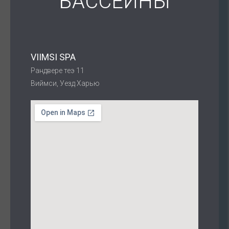
БАССЕЙНЫ
VIIMSI SPA
Рандвере теэ 11
Виймси, Уезд Харью